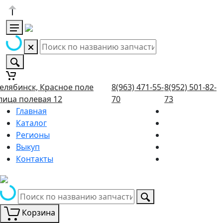
елябинск, Красное поле
8(963) 471-55-
8(952) 501-82-
лица полевая 12
70
73
Главная
Каталог
Регионы
Выкуп
Контакты
Корзина