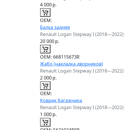
4 000
р.
ОЕМ:
Балка задняя
Renault Logan Stepway I (2018—2022)
20 000
р.
ОЕМ:
668115673R
Жабо (накладка дворников)
Renault Logan Stepway I (2018—2022)
2 000
р.
ОЕМ:
Коврик багажника
Renault Logan Stepway I (2018—2022)
1 000
р.
ОЕМ:
562102480R