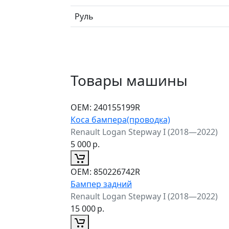
Руль
Товары машины
ОЕМ:
240155199R
Коса бампера(проводка)
Renault Logan Stepway I (2018—2022)
5 000
р.
ОЕМ:
850226742R
Бампер задний
Renault Logan Stepway I (2018—2022)
15 000
р.