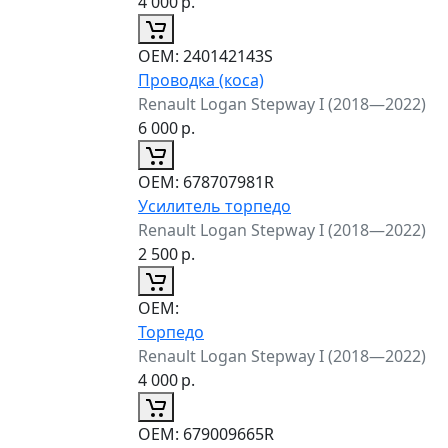
4 000
р.
ОЕМ:
240142143S
Проводка (коса)
Renault Logan Stepway I (2018—2022)
6 000
р.
ОЕМ:
678707981R
Усилитель торпедо
Renault Logan Stepway I (2018—2022)
2 500
р.
ОЕМ:
Торпедо
Renault Logan Stepway I (2018—2022)
4 000
р.
ОЕМ:
679009665R