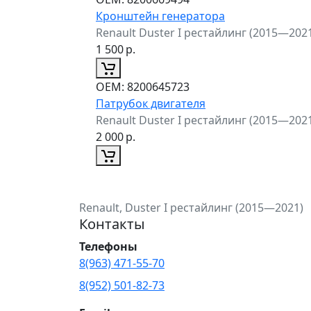
Кронштейн генератора
Renault Duster I рестайлинг (2015—202
1 500
р.
ОЕМ:
8200645723
Патрубок двигателя
Renault Duster I рестайлинг (2015—202
2 000
р.
Renault, Duster I рестайлинг (2015—2021)
Контакты
Телефоны
8(963) 471-55-70
8(952) 501-82-73