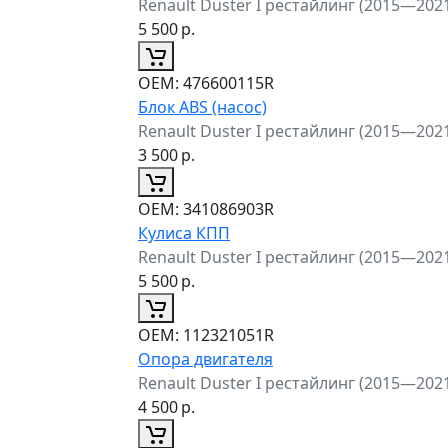
Renault Duster I рестайлинг (2015—202
5 500
р.
ОЕМ:
476600115R
Блок ABS (насос)
Renault Duster I рестайлинг (2015—202
3 500
р.
ОЕМ:
341086903R
Кулиса КПП
Renault Duster I рестайлинг (2015—202
5 500
р.
ОЕМ:
112321051R
Опора двигателя
Renault Duster I рестайлинг (2015—202
4 500
р.