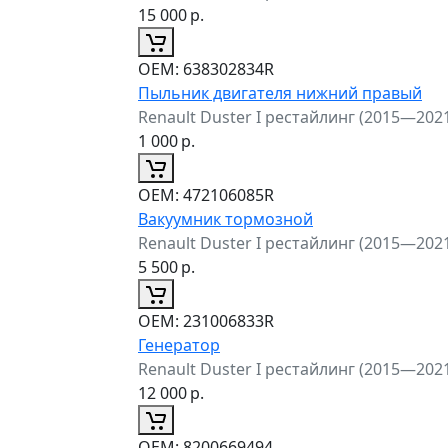
15 000
р.
ОЕМ:
638302834R
Пыльник двигателя нижний правый
Renault Duster I рестайлинг (2015—202
1 000
р.
ОЕМ:
472106085R
Вакуумник тормозной
Renault Duster I рестайлинг (2015—202
5 500
р.
ОЕМ:
231006833R
Генератор
Renault Duster I рестайлинг (2015—202
12 000
р.
ОЕМ:
8200669494