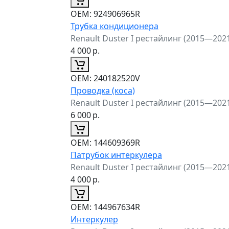
ОЕМ:
924906965R
Трубка кондиционера
Renault Duster I рестайлинг (2015—202
4 000
р.
ОЕМ:
240182520V
Проводка (коса)
Renault Duster I рестайлинг (2015—202
6 000
р.
ОЕМ:
144609369R
Патрубок интеркулера
Renault Duster I рестайлинг (2015—202
4 000
р.
ОЕМ:
144967634R
Интеркулер