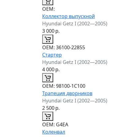
ОЕМ:
Коллектор выпускной
Hyundai Getz I (2002—2005)
3 000
р.
ОЕМ:
36100-22855
Стартер
Hyundai Getz I (2002—2005)
4 000
р.
ОЕМ:
98100-1C100
Трапеция дворников
Hyundai Getz I (2002—2005)
2 500
р.
ОЕМ:
G4EA
Коленвал