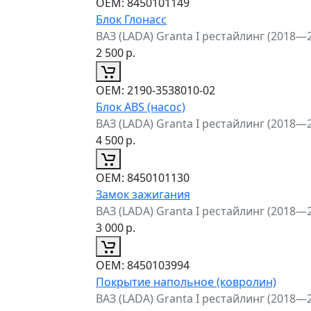
ОЕМ:
8450101149
Блок Глонасс
ВАЗ (LADA) Granta I рестайлинг (2018—
2 500
р.
ОЕМ:
2190-3538010-02
Блок ABS (насос)
ВАЗ (LADA) Granta I рестайлинг (2018—
4 500
р.
ОЕМ:
8450101130
Замок зажигания
ВАЗ (LADA) Granta I рестайлинг (2018—
3 000
р.
ОЕМ:
8450103994
Покрытие напольное (ковролин)
ВАЗ (LADA) Granta I рестайлинг (2018—